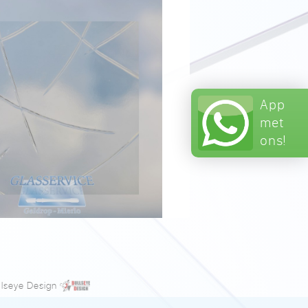
App
met
ons!
llseye Design