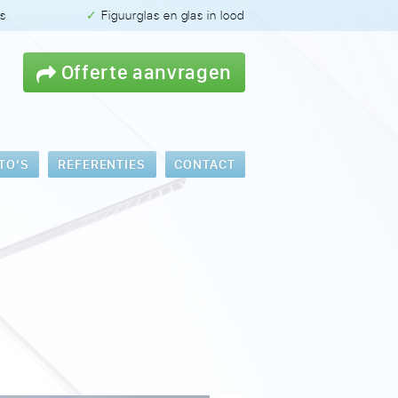
as
✓ Figuurglas en glas in lood
Offerte aanvragen
TO’S
REFERENTIES
CONTACT