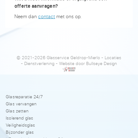
offerte aanvragen?
Neem dan
contact
met ons op.
© 2021-2026 Glasservice Geldrop-Mierlo
-
Locaties
-
Dienstverlening
- Website door
Bullseye Design
Glasreparatie 24/7
Glas vervangen
Glas zetten
Isolerend glas
Veiligheidsglas
Bijzonder glas