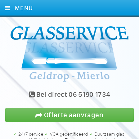
MENU
HOME
DIENSTEN
GLAS
FOTO’S
REFERENTIES
CONTACT
Bel direct 06 5190 1734
Offerte aanvragen
✓ 24/7 service
✓ VCA gecertificeerd
✓ Duurzaam glas